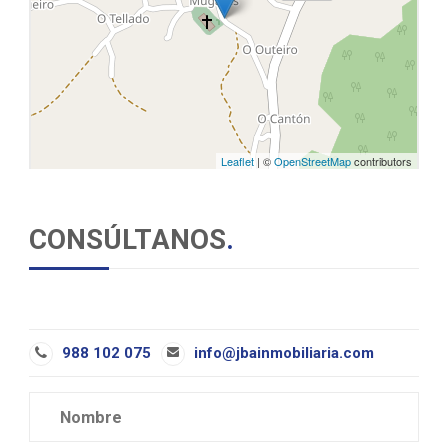
Leaflet
| ©
OpenStreetMap
contributors
CONSÚLTANOS
.
988 102 075
info@jbainmobiliaria.com