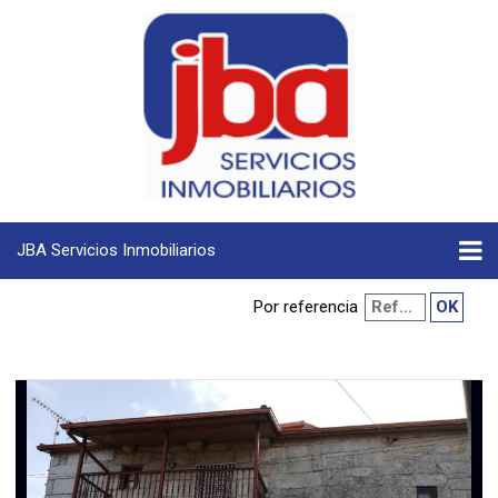
JBA Servicios Inmobiliarios
Por referencia




















