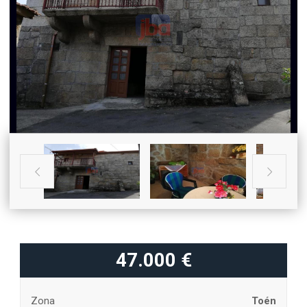


47.000 €
Zona
Toén